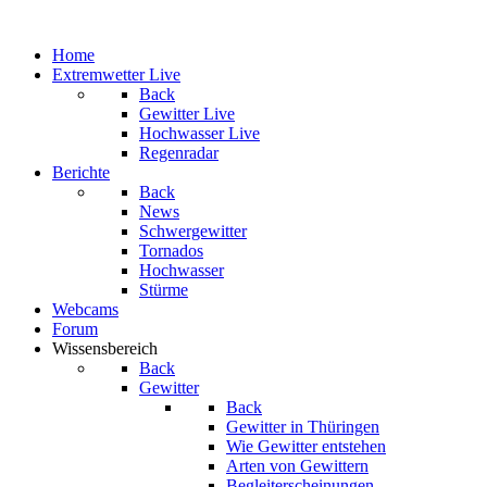
Home
Extremwetter Live
Back
Gewitter Live
Hochwasser Live
Regenradar
Berichte
Back
News
Schwergewitter
Tornados
Hochwasser
Stürme
Webcams
Forum
Wissensbereich
Back
Gewitter
Back
Gewitter in Thüringen
Wie Gewitter entstehen
Arten von Gewittern
Begleiterscheinungen