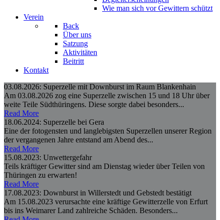
Wie man sich vor Gewittern schützt
Verein
Back
Über uns
Satzung
Aktivitäten
Beitritt
Kontakt
03.08.2026: Superzelle mit Downburst im Raum Blankenhain
Am 03.08.2026 zog eine Superzelle zwischen 15 und 18 Uhr über
weite Teile Südthüringens. Diese sorgte dabei besonders...
Read More
18.06.2024: Superzelle bei Gera
Eine der fotogensten und langlebigsten Superzellen unserer Region
der vergangenen Jahre entstand am Abend des...
Read More
15.08.2023: Unwettergefahr
Teils kräftiger Gewitter sind am Dienstag wieder über Teilen von
Thüringen zu erwarten!
Read More
17.08.2023: Downburst in Willerstedt und Gebstedt bestätigt
Am 15.08.2023 verursachte eine kräftige Gewitterzelle von Erfurt
bis ins Weimarer Land zahlreiche Schäden. Besonders...
Read More