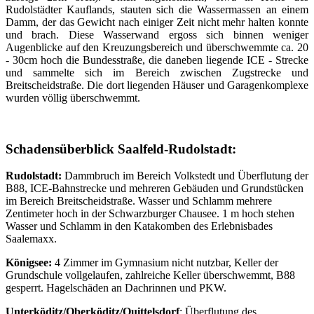
Rudolstädter Kauflands, stauten sich die Wassermassen an einem
Damm, der das Gewicht nach einiger Zeit nicht mehr halten konnte
und brach. Diese Wasserwand ergoss sich binnen weniger
Augenblicke auf den Kreuzungsbereich und überschwemmte ca. 20
- 30cm hoch die Bundesstraße, die daneben liegende ICE - Strecke
und sammelte sich im Bereich zwischen Zugstrecke und
Breitscheidstraße. Die dort liegenden Häuser und Garagenkomplexe
wurden völlig überschwemmt.
Schadensüberblick Saalfeld-Rudolstadt:
Rudolstadt:
Dammbruch im Bereich Volkstedt und Überflutung der
B88, ICE-Bahnstrecke und mehreren Gebäuden und Grundstücken
im Bereich Breitscheidstraße. Wasser und Schlamm mehrere
Zentimeter hoch in der Schwarzburger Chausee. 1 m hoch stehen
Wasser und Schlamm in den Katakomben des Erlebnisbades
Saalemaxx.
Königsee:
4 Zimmer im Gymnasium nicht nutzbar, Keller der
Grundschule vollgelaufen, zahlreiche Keller überschwemmt, B88
gesperrt. Hagelschäden an Dachrinnen und PKW.
Unterköditz/Oberköditz/Quittelsdorf
: Überflutung des