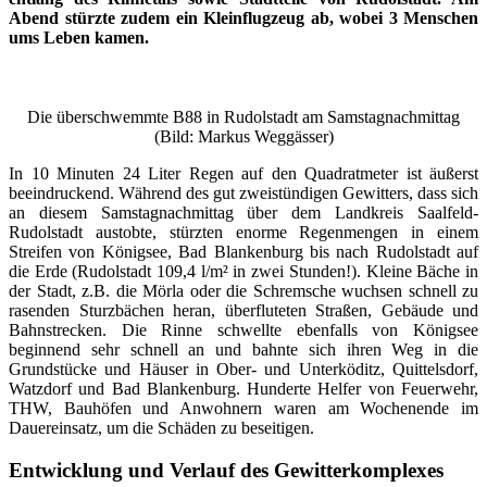
Abend stürzte zudem ein Kleinflugzeug ab, wobei 3 Menschen
ums Leben kamen.
Die überschwemmte B88 in Rudolstadt am Samstagnachmittag
(Bild: Markus Weggässer)
In 10 Minuten 24 Liter Regen auf den Quadratmeter ist äußerst
beeindruckend. Während des gut zweistündigen Gewitters, dass sich
an diesem Samstagnachmittag über dem Landkreis Saalfeld-
Rudolstadt austobte, stürzten enorme Regenmengen in einem
Streifen von Königsee, Bad Blankenburg bis nach Rudolstadt auf
die Erde (Rudolstadt 109,4 l/m² in zwei Stunden!). Kleine Bäche in
der Stadt, z.B. die Mörla oder die Schremsche wuchsen schnell zu
rasenden Sturzbächen heran, überfluteten Straßen, Gebäude und
Bahnstrecken. Die Rinne schwellte ebenfalls von Königsee
beginnend sehr schnell an und bahnte sich ihren Weg in die
Grundstücke und Häuser in Ober- und Unterköditz, Quittelsdorf,
Watzdorf und Bad Blankenburg. Hunderte Helfer von Feuerwehr,
THW, Bauhöfen und Anwohnern waren am Wochenende im
Dauereinsatz, um die Schäden zu beseitigen.
Entwicklung und Verlauf des Gewitterkomplexes