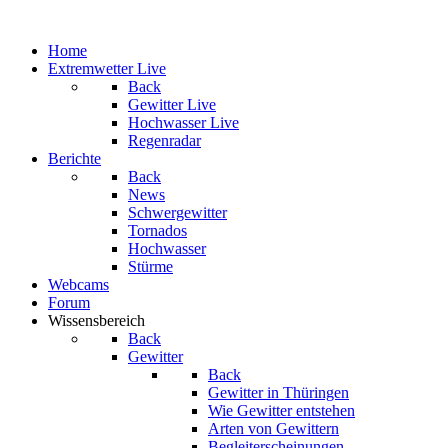
Home
Extremwetter Live
Back
Gewitter Live
Hochwasser Live
Regenradar
Berichte
Back
News
Schwergewitter
Tornados
Hochwasser
Stürme
Webcams
Forum
Wissensbereich
Back
Gewitter
Back
Gewitter in Thüringen
Wie Gewitter entstehen
Arten von Gewittern
Begleiterscheinungen