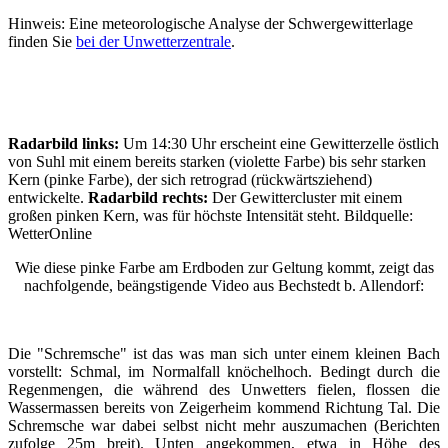
Hinweis: Eine meteorologische Analyse der Schwergewitterlage
finden Sie
bei der Unwetterzentrale
.
Radarbild links:
Um 14:30 Uhr erscheint eine Gewitterzelle östlich
von Suhl mit einem bereits starken (violette Farbe) bis sehr starken
Kern (pinke Farbe), der sich retrograd (rückwärtsziehend)
entwickelte.
Radarbild rechts:
Der Gewittercluster mit einem
großen pinken Kern, was für höchste Intensität steht. Bildquelle:
WetterOnline
Wie diese pinke Farbe am Erdboden zur Geltung kommt, zeigt das
nachfolgende, beängstigende Video aus Bechstedt b. Allendorf:
Die "Schremsche" ist das was man sich unter einem kleinen Bach
vorstellt: Schmal, im Normalfall knöchelhoch. Bedingt durch die
Regenmengen, die während des Unwetters fielen, flossen die
Wassermassen bereits von Zeigerheim kommend Richtung Tal. Die
Schremsche war dabei selbst nicht mehr auszumachen (Berichten
zufolge 25m breit). Unten angekommen, etwa in Höhe des