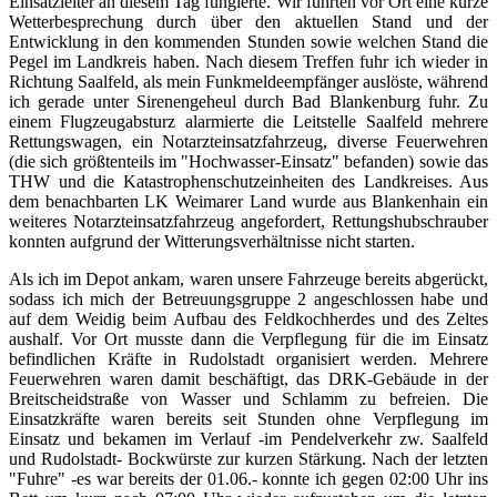
Einsatzleiter an diesem Tag fungierte. Wir führten vor Ort eine kurze
Wetterbesprechung durch über den aktuellen Stand und der
Entwicklung in den kommenden Stunden sowie welchen Stand die
Pegel im Landkreis haben. Nach diesem Treffen fuhr ich wieder in
Richtung Saalfeld, als mein Funkmeldeempfänger auslöste, während
ich gerade unter Sirenengeheul durch Bad Blankenburg fuhr. Zu
einem Flugzeugabsturz alarmierte die Leitstelle Saalfeld mehrere
Rettungswagen, ein Notarzteinsatzfahrzeug, diverse Feuerwehren
(die sich größtenteils im "Hochwasser-Einsatz" befanden) sowie das
THW und die Katastrophenschutzeinheiten des Landkreises. Aus
dem benachbarten LK Weimarer Land wurde aus Blankenhain ein
weiteres Notarzteinsatzfahrzeug angefordert, Rettungshubschrauber
konnten aufgrund der Witterungsverhältnisse nicht starten.
Als ich im Depot ankam, waren unsere Fahrzeuge bereits abgerückt,
sodass ich mich der Betreuungsgruppe 2 angeschlossen habe und
auf dem Weidig beim Aufbau des Feldkochherdes und des Zeltes
aushalf. Vor Ort musste dann die Verpflegung für die im Einsatz
befindlichen Kräfte in Rudolstadt organisiert werden. Mehrere
Feuerwehren waren damit beschäftigt, das DRK-Gebäude in der
Breitscheidstraße von Wasser und Schlamm zu befreien. Die
Einsatzkräfte waren bereits seit Stunden ohne Verpflegung im
Einsatz und bekamen im Verlauf -im Pendelverkehr zw. Saalfeld
und Rudolstadt- Bockwürste zur kurzen Stärkung. Nach der letzten
"Fuhre" -es war bereits der 01.06.- konnte ich gegen 02:00 Uhr ins