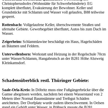
Christopherushofes (Wohnstätte für Schwerbehinderte): EG
komplett überflutet, Evakuierung der Bewohner. Keller und
Grundstücke mit Schlamm und Wasser voll gelaufen, B88 teilweise
gesperrt.
Rottenbach:
Vollgelaufene Keller, überschwemmte Straßen und
ufernahe Gebiete. Gewerbegebiet überflutet, Autos bis zum Dach im
Wasser.
Zeigerheim:
Schlammlawine beschädigt ein Haus, Hagelschäden
an Bäumen und Feldern.
Unterwellenborn:
Werkstatt und Heizung in der Regelschule 70cm
unter Wasser/Schlamm, Hangabrutsch an der B281 Höhe Abzweig
Kleinkamsdorf.
Schadensüberblick restl. Thüringer Gebiete:
Saale-Orla-Kreis:
In Döbritz muss eine Fußgängerbrücke über die
Gamse abegrissen werden, nachdem bei einem Wasserstand von 2
Metern über Normal Baumstämme und Treibgut Schäden
anrichteten. Der Dorfplatz wurde zudem überschwemmt. In Oelsen
stand ein Gehöft unter Wasser, in Pößneck musste die B281