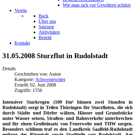
Wie man sich vor Gewittern schützt
Verein
Back
Über uns
Satzung
Aktivitäten
Beitritt
Kontakt
31.05.2008 Sturzflut in Rudolstadt
Details
Geschrieben von:
Anton
Kategorie:
Schwergewitter
Erstellt: 02. Juni 2008
Zugriffe: 1556
Intensiver Starkregen (109 l/m² binnen zwei Stunden in
Rudolstadt) sorgt in Teilen Thüringen für Sturzfluten, die sich
durch Städte und Dörfer wälzen, Häuser und Grundstücke
unter Wasser setzen, Straßen- und Bahnverkehr unterbrechen
und für einen Großeinsatz von Feuerwehr und THW sorgen.
Besonders schlimm traf es den Landkreis Saalfeld-Rudolstadt
entlang des Rinnetals sowie Stadtteile von Rudolstadt. Am