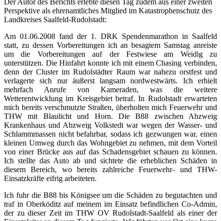
Der Autor des Berichts erlebte diesen Tag zudem aus einer zweiten
Perspektive als ehrenamtliches Mitglied im Katastrophenschutz des
Landkreises Saalfeld-Rudolstadt:
Am 01.06.2008 fand der 1. DRK Spendenmarathon in Saalfeld
statt, zu dessen Vorbereitungen ich an besagtem Samstag anreiste
um die Vorbereitungen auf der Festwiese am Weidig zu
unterstützen. Die Hinfahrt konnte ich mit einem Chasing verbinden,
denn der Cluster im Rudolstädter Raum war nahezu orstfest und
verlagerte sich nur äußerst langsam nordwestwärts. Ich erhielt
mehrfach Anrufe von Kameraden, was die weitere
Wetterentwicklung im Kreisgebiet betraf. In Rudolstadt erwarteten
mich bereits verschmutzte Straßen, überholten mich Feuerwehr und
THW mit Blaulicht und Horn. Die B88 zwischen Abzweig
Krankenhaus und Abzweig Volkstedt war wegen der Wasser- und
Schlammmassen nicht befahrbar, sodass ich gezwungen war, einen
kleinen Umweg durch das Wohngebiet zu nehmen, mit dem Vorteil
von einer Brücke aus auf das Schadensgebiet schauen zu können.
Ich stellte das Auto ab und sichtete die erheblichen Schäden in
diesem Bereich, wo bereits zahlreiche Feuerwehr- und THW-
Einsatzkräfte eifrig arbeiteten.
Ich fuhr die B88 bis Königsee um die Schäden zu begutachten und
traf in Oberköditz auf meinem im Einsatz befindlichen Co-Admin,
der zu dieser Zeit im THW OV Rudolstadt-Saalfeld als einer der