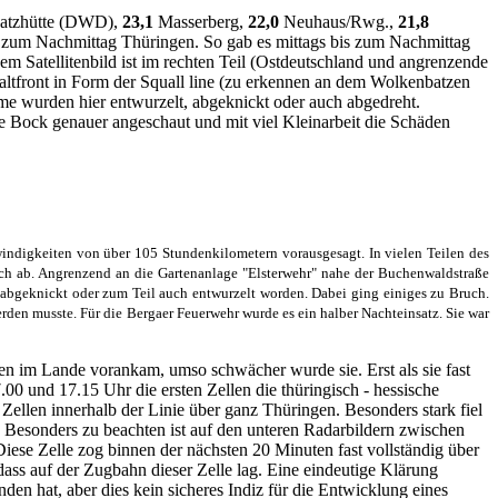
 Katzhütte (DWD),
23,1
Masserberg,
22,0
Neuhaus/Rwg.,
21,8
s zum Nachmittag Thüringen. So gab es mittags bis zum Nachmittag
em Satellitenbild ist im rechten Teil (Ostdeutschland und angrenzende
ltfront in Form der Squall line (zu erkennen an dem Wolkenbatzen
me wurden hier entwurzelt, abgeknickt oder auch abgedreht.
 Bock genauer angeschaut und mit viel Kleinarbeit die Schäden
indigkeiten von über 105 Stundenkilometern vorausgesagt. In vielen Teilen des
ch ab. Angrenzend an die Gartenanlage "Elsterwehr" nahe der Buchenwaldstraße
 abgeknickt oder zum Teil auch entwurzelt worden. Dabei ging einiges zu Bruch.
rden musste. Für die Bergaer Feuerwehr wurde es ein halber Nachteinsatz. Sie war
n im Lande vorankam, umso schwächer wurde sie. Erst als sie fast
7.00 und 17.15 Uhr die ersten Zellen die thüringisch - hessische
 Zellen innerhalb der Linie über ganz Thüringen. Besonders stark fiel
. Besonders zu beachten ist auf den unteren Radarbildern zwischen
iese Zelle zog binnen der nächsten 20 Minuten fast vollständig über
dass auf der Zugbahn dieser Zelle lag. Eine eindeutige Klärung
den hat, aber dies kein sicheres Indiz für die Entwicklung eines