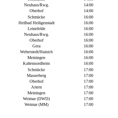
Neuhaus/Rwg.
14:00
Oberhof
14:00
Schmücke
16:00
Heilbad Heiligenstadt
16:00
Leinefelde
16:00
Neuhaus/Rwg.
16:00
Oberhof
16:00
Gera
16:00
Weberstedt/Hainich
16:00
Meiningen
16:00
Kaltennordheim
16:00
Schmücke
17:00
Masserberg
17:00
Oberhof
17:00
Artern
17:00
Meiningen
17:00
Weimar (DWD)
17:00
Weimar (MM)
17:00