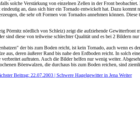
alls solche Verstärkung von einzelnen Zellen in der Front beobachtet. 
ht eindeutig an, dass sich hier ein Tornado entwickelt hat. Dazu kommt
rzeugen, die sehr oft Formen von Tornados annehmen können. Diese t
örmitz nördlich von Schleiz) zeigt die aufziehende Gewitterfront m
der sind diese von teilweise schlechter Qualität und es bei 2 Bildern n
lkenbatzen" der bis zum Boden reicht, ist kein Tornado, auch wenn es 
alze aus, deren äußerer Rand bis nahe den Erdboden reicht. In solch e
 verbreitet auftraten. Auch die Bilder helfen nur wenig weiter. Abgeseh
rochenen Böenwalzen, die durchaus bis zum Boden reichen, sind ziemli
chster Beitrag: 22.07.2003 | Schwere Hagelgewitter in Jena
Weiter