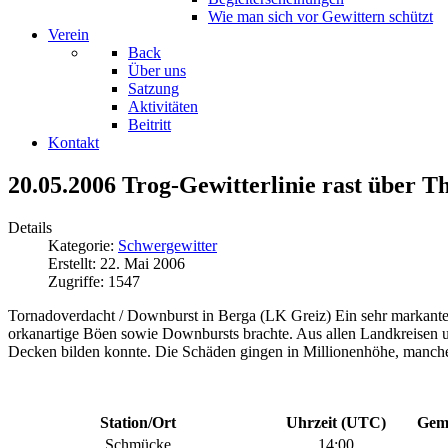
Wie man sich vor Gewittern schützt
Verein
Back
Über uns
Satzung
Aktivitäten
Beitritt
Kontakt
20.05.2006 Trog-Gewitterlinie rast über T
Details
Kategorie:
Schwergewitter
Erstellt: 22. Mai 2006
Zugriffe: 1547
Tornadoverdacht / Downburst in Berga (LK Greiz) Ein sehr markanter
orkanartige Böen sowie Downbursts brachte. Aus allen Landkreisen
Decken bilden konnte. Die Schäden gingen in Millionenhöhe, manche
Station/Ort
Uhrzeit (UTC)
Geme
Schmücke
14:00