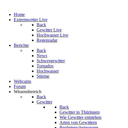
Home
Extremwetter Live
Back
Gewitter Live
Hochwasser Live
Regenradar
Berichte
Back
News
Schwergewitter
Tornados
Hochwasser
Stürme
Webcams
Forum
Wissensbereich
Back
Gewitter
Back
Gewitter in Thüringen
Wie Gewitter entstehen
Arten von Gewittern
Begleiterscheinungen