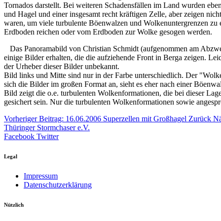
Tornados darstellt. Bei weiteren Schadensfällen im Land wurden ebenf
und Hagel und einer insgesamt recht kräftigen Zelle, aber zeigen nic
waren, um viele turbulente Böenwalzen und Wolkenuntergrenzen zu e
Erdboden reichen oder vom Erdboden zur Wolke gesogen werden.
Das Panoramabild von Christian Schmidt (aufgenommen am Abzweig P
einige Bilder erhalten, die die aufziehende Front in Berga zeigen. Lei
der Urheber dieser Bilder unbekannt.
Bild links und Mitte sind nur in der Farbe unterschiedlich. Der "Wo
sich die Bilder im großen Format an, sieht es eher nach einer Böenw
Bild zeigt die o.e. turbulenten Wolkenformationen, die bei dieser Lage
gesichert sein. Nur die turbulenten Wolkenformationen sowie angesp
Vorheriger Beitrag: 16.06.2006 Superzellen mit Großhagel
Zurück
Nä
Thüringer Stormchaser e.V.
Facebook
Twitter
Legal
Impressum
Datenschutzerklärung
Nützlich