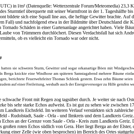
0 UTC) in l/m² (Datenquelle: Wetterzentrale Forum/Meteomedia) 23,3
s Sturmtief überquerte mit seiner Warmfront in der 1. Tageshälfte bi
bildete sich eine Squall line aus, die heftige Gewitter brachte. Auf d
 Fall) und nachfolgend etwa in der Bildmitte über Deutschland die Ka
n Tornado Schäden in einer Gartenanlage angerichtet haben. Viele Bäu
aube von Trümmern durchlöchert. Diesen Verdachtsfall hat sich Andre
itteln, ob es vielleicht ein Tornado war oder nicht.
ng
 hatten sie schweren Sturm, Gewitter und sogar orkanartige Böen mit Windgeschw
 In Berga knickte eine Windhose am späteren Samstagabend mehrere Bäume einfa
lagen, berichtete Feuerwehrleiter Thomas Schlenk gestern. Etwa zehn Bäume seien
udem auf einer Freileitung, weshalb auch der Energieversorger zu Hilfe gerufen we
schwache Front mit Regen zog tagsüber durch. Je weiter sie nach Oste
arke bis sehr starke Echos aufweist. Es ist gut zu sehen wie zwischen 1
 im Landkreis Eichsfeld. Im weiteren Verlauf verstärkten sich zahlreiche
eld - Rudolstadt, Saale - Orla - und Ilmkreis und dem Landkreis Greiz
n Echos an der Grenze vom Saale - Orla - Kreis zum Landkreis Greiz. D
s großen roten Echos südlich von Gera. Hier liegt Berga an der Elster, 
kung einer Zelle (wie oben besprochen) im Bereich des Ortes stattgefun