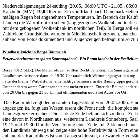
Niederschlagsmengen 24-stüding (20.05., 06:00 UTC - 21.05., 06:0
Katzhütte (MM),
19,0
Oberhof Ein von Irland nach Dänemark ziehende
mäßigen Regen bei angenehmen Temperaturen. Im Bereich der Kaltfront 
Länder) die Warmfront zu sehen (langgezogenes Wolkenband in diesem
mit dem gebogenen Wolkenbank im nördlichen Teil). In Berga soll ei
Zahlreiche Grundstücke wurden in Mitleidenschaft gezogen, manche L
anhand von Fotos dokumentiert und Augenzeugen befragt, um so zu erm
Windhose knickt in Berga Bäume ab
Feuerwehreinsatz am späten Samstagabend - Ein Baum landet in der Freileitu
Berga (OTZ/St.B.). Die Meteorologen sollten Recht behalten: Für Samstagabend
Landkreises herrschte dann ab 19.30 Uhr tatsächlich Weltuntergangsstimmung.
hatte der kleine "Wirbelsturm" eine richtige Schneise in die Baumgruppe gesch
Unter anderem waren Gartenzäune nicht mehr zu retten. Einer der Bäume landete z
von 20 Uhr bis gegen 23.30 Uhr mit elf Kameraden und zwei Autos vor Ort.
Das Radarbild zeigt den gesamten Tagesablauf vom 20.05.2006. Eine 
abgezogen ist, folgt aus Westen rasant die Front nach, die komplett st
Landesgrenze erreichen. Die stärkste Zelle befand sich zu dieser Zeit
eine davon in Nordhausen aus, weitere im Landkreis Sonneberg, Saalf
19.15 und 19.30 Uhr die Verstärkung einer Zelle, mit 2 kleinen blaue
den Landkreis hinweg und zeigte eine hohe Reflektivität in Form eine
anhand des Radarbildes ist somit ausgeschlossen, da zwar eine Verstär