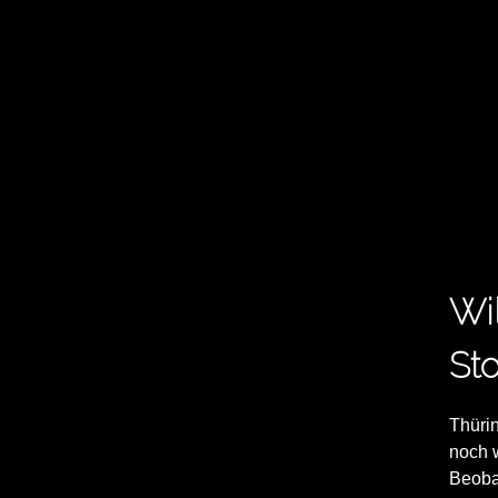
Wi
Sto
Thürin
noch 
Beoba