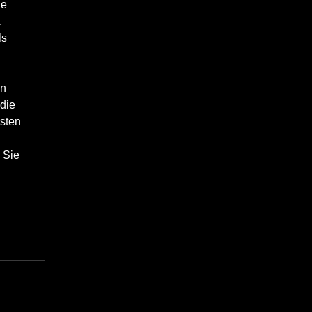
ie
,
ls
en
 die
hsten
 Sie