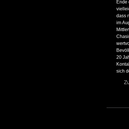
Ende 
vielle
dass m
im Au
Mittle
Chasin
wertvo
Bevölk
20 Ja
Kontak
sich 
Zu
EXTREMWETTER LIVE